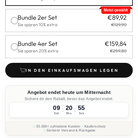
Meist gewählt
Bundle 2er Set
€89,92
Sie sparen 10% extra
€129,90
Bundle 4er Set
€159,84
Sie sparen 20% extra
€259,80
IN DEN EINKAUFSWAGEN LEGEN
Angebot endet heute um Mitternacht
Sichere dir den Rabatt, bevor das Angebot endet.
09
20
54
:
:
Std
Min
Sek
35.000+ zufriedene Kunden
Käuferschutz
Sicherer Versand & Rückgabe