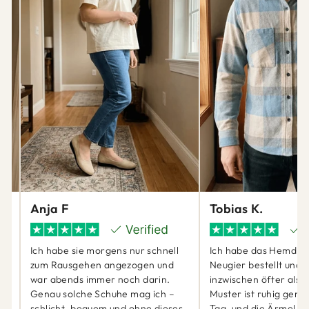
Anja F
Tobias K.
Ich habe sie morgens nur schnell
Ich habe das Hemd ei
zum Rausgehen angezogen und
Neugier bestellt und 
war abends immer noch darin.
inzwischen öfter als 
ch
Genau solche Schuhe mag ich –
Muster ist ruhig genu
schlicht, bequem und ohne dieses
Tag, und die Ärmel sit