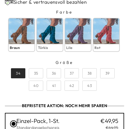
Sicher & vertrauensvoll bezahlen
Farbe
FARBE
Braun
Türkis
Lila
Rot
Größe
GRÖSSE
34
35
36
37
38
39
40
41
42
43
BEFRISTETE AKTION: NOCH MEHR SPAREN
Einzel-Pack, 1-St.
€49,95
Standardangebotspreis
€64,95