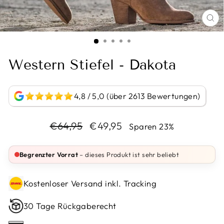
BI
VE
Western Stiefel - Dakota
4,8 / 5,0 (über 2613 Bewertungen)
Normaler
Sonderpreis
€64,95
€49,95
Sparen 23%
Preis
Begrenzter Vorrat
– dieses Produkt ist sehr beliebt
Kostenloser Versand inkl. Tracking
30 Tage Rückgaberecht