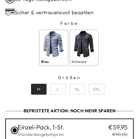
Sicher & vertrauensvoll bezahlen
Farbe
FARBE
Blau
Schwarz
Größen
GRÖSSEN
M
L
XL
2XL
BEFRISTETE AKTION: NOCH MEHR SPAREN
Einzel-Pack, 1-St.
€59,95
Standardangebotspreis
€90,00