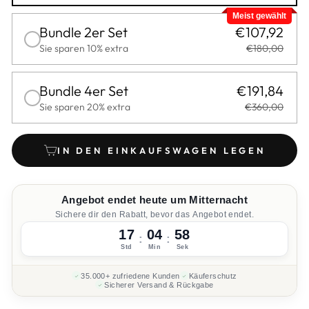
Meist gewählt
Bundle 2er Set
€107,92
Sie sparen 10% extra
€180,00
Bundle 4er Set
€191,84
Sie sparen 20% extra
€360,00
IN DEN EINKAUFSWAGEN LEGEN
Angebot endet heute um Mitternacht
Sichere dir den Rabatt, bevor das Angebot endet.
17
04
57
:
:
Std
Min
Sek
35.000+ zufriedene Kunden
Käuferschutz
Sicherer Versand & Rückgabe