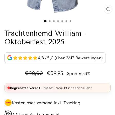
BI
VE
Trachtenhemd William -
Oktoberfest 2025
4,8 / 5,0 (über 2613 Bewertungen)
Normaler
Sonderpreis
€90,00
€59,95
Sparen 33%
Preis
Begrenzter Vorrat
– dieses Produkt ist sehr beliebt
Kostenloser Versand inkl. Tracking
30 Tage Rückgaberecht