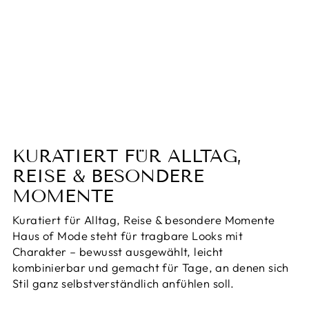
Trachtenhemd William -
Oktoberfest 2025
Normaler
Sonderpreis
€90,00
€59,95
Preis
Sparen 33%
KURATIERT FÜR ALLTAG,
REISE & BESONDERE
MOMENTE
Kuratiert für Alltag, Reise & besondere Momente
Haus of Mode steht für tragbare Looks mit
Charakter – bewusst ausgewählt, leicht
kombinierbar und gemacht für Tage, an denen sich
Stil ganz selbstverständlich anfühlen soll.