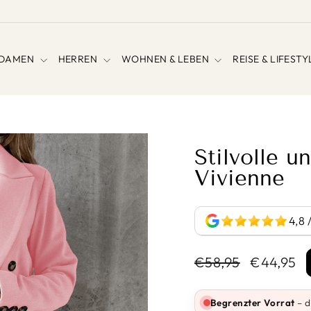
DAMEN
HERREN
WOHNEN & LEBEN
REISE & LIFEST
Stilvolle 
Vivienne
4,8 
Normaler
Sonderpre
€58,95
€44,95
Preis
Begrenzter Vorrat
– d