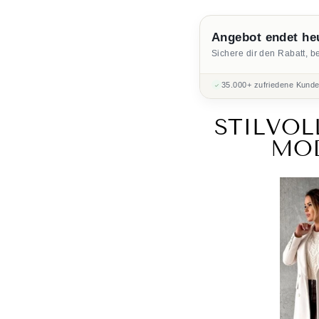
Angebot endet he
Sichere dir den Rabatt, b
35.000+ zufriedene Kund
STILVOL
MO