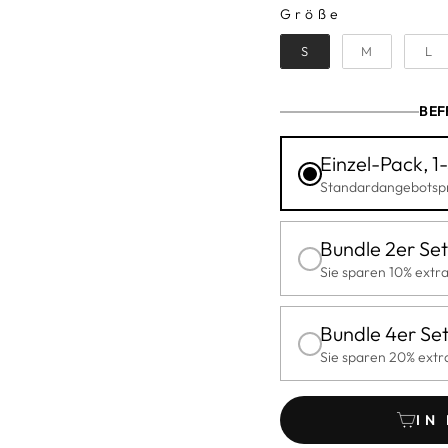
Größe
GRÖSSE
S
M
L
BEF
Einzel-Pack, 1-
Standardangebotspr
Bundle 2er Set
Sie sparen 10% extr
Bundle 4er Se
Sie sparen 20% extr
IN