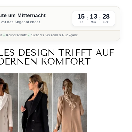
ute um Mitternacht
15
13
27
:
:
evor das Angebot endet.
Std
Min
Sek
en
Käuferschutz
Sicherer Versand & Rückgabe
LES DESIGN TRIFFT AUF
DERNEN KOMFORT