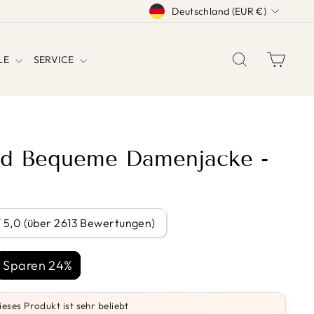
WÄHRUNG
Deutschland (EUR €)
SUCHE
EINK
YLE
SERVICE
und Bequeme Damenjacke -
/ 5,0 (über 2613 Bewertungen)
is
Sparen 24%
ieses Produkt ist sehr beliebt