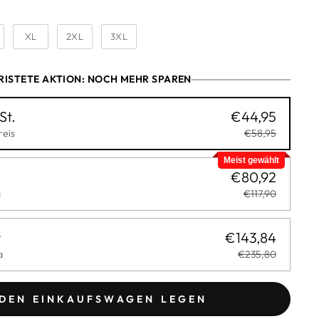
XL
2XL
3XL
RISTETE AKTION: NOCH MEHR SPAREN
St.
€44,95
eis
€58,95
Meist gewählt
€80,92
a
€117,90
t
€143,84
a
€235,80
 DEN EINKAUFSWAGEN LEGEN