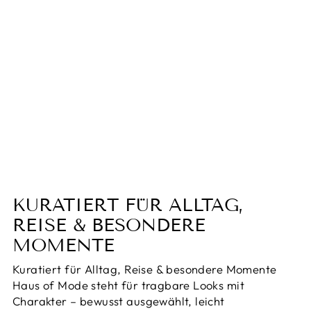
Orthopädische
Kompressionssocken -
VitalForce
Normaler
Sonderpreis
€79,90
Von €44,95
Preis
Sparen 44%
KURATIERT FÜR ALLTAG,
REISE & BESONDERE
MOMENTE
Kuratiert für Alltag, Reise & besondere Momente
Haus of Mode steht für tragbare Looks mit
Charakter – bewusst ausgewählt, leicht