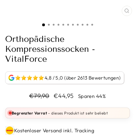
BI
VE
Orthopädische
Kompressionssocken -
VitalForce
4,8 / 5,0 (über 2613 Bewertungen)
Normaler
Sonderpreis
€79,90
€44,95
Sparen 44%
Preis
Begrenzter Vorrat
– dieses Produkt ist sehr beliebt
Kostenloser Versand inkl. Tracking