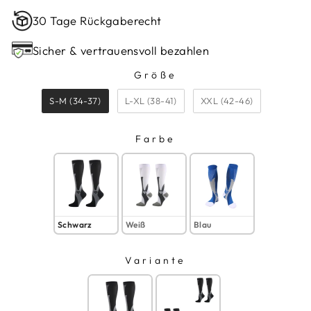
30 Tage Rückgaberecht
Sicher & vertrauensvoll bezahlen
Größe
GRÖSSE
S-M (34-37)
L-XL (38-41)
XXL (42-46)
Farbe
FARBE
Schwarz
Weiß
Blau
Variante
VARIANTE