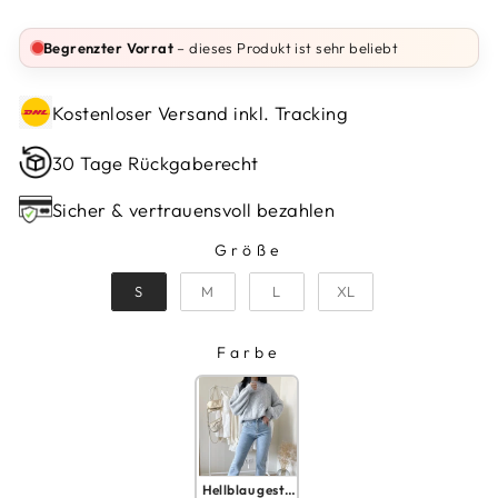
Preis
Begrenzter Vorrat
– dieses Produkt ist sehr beliebt
Kostenloser Versand inkl. Tracking
30 Tage Rückgaberecht
Sicher & vertrauensvoll bezahlen
Größe
GRÖSSE
S
M
L
XL
Farbe
FARBE
Hellblau gestreift