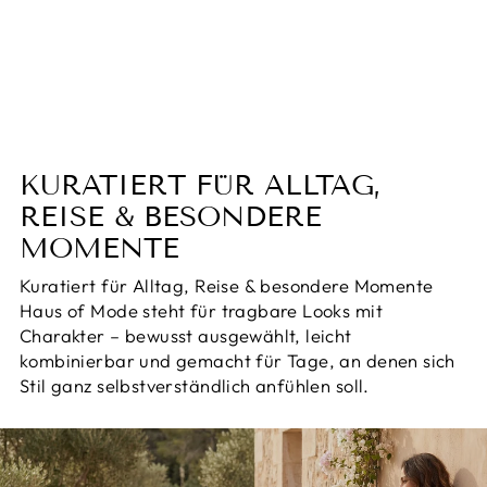
Glitzer Damen Jeans -
Luminara
Normaler
Sonderpreis
€97,95
€52,95
Preis
Sparen 46%
KURATIERT FÜR ALLTAG,
REISE & BESONDERE
MOMENTE
Kuratiert für Alltag, Reise & besondere Momente
Haus of Mode steht für tragbare Looks mit
Charakter – bewusst ausgewählt, leicht
kombinierbar und gemacht für Tage, an denen sich
Stil ganz selbstverständlich anfühlen soll.