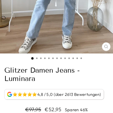
BI
VE
Glitzer Damen Jeans -
Luminara
4,8 / 5,0 (über 2613 Bewertungen)
Normaler
Sonderpreis
€97,95
€52,95
Sparen 46%