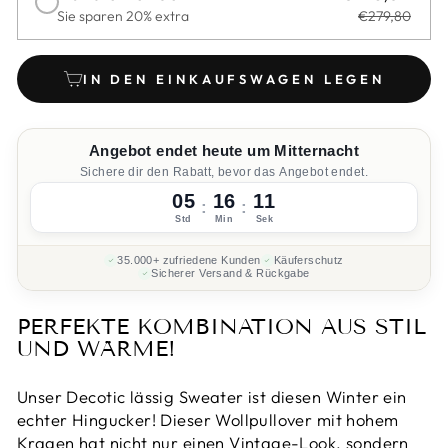
Sie sparen 20% extra
€279,80
IN DEN EINKAUFSWAGEN LEGEN
Angebot endet heute um Mitternacht
Sichere dir den Rabatt, bevor das Angebot endet.
05
16
10
:
:
Std
Min
Sek
35.000+ zufriedene Kunden
Käuferschutz
Sicherer Versand & Rückgabe
PERFEKTE KOMBINATION AUS STIL
UND WÄRME!
Unser Decotic lässig Sweater ist diesen Winter ein
echter Hingucker! Dieser Wollpullover mit hohem
Kragen hat nicht nur einen Vintage-Look, sondern