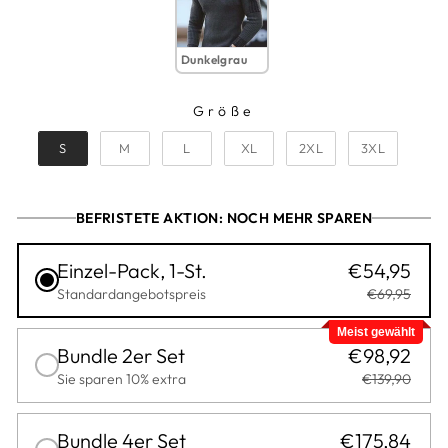
Dunkelgrau
Größe
GRÖSSE
S
M
L
XL
2XL
3XL
BEFRISTETE AKTION: NOCH MEHR SPAREN
Einzel-Pack, 1-St.
€54,95
Standardangebotspreis
€69,95
Meist gewählt
Bundle 2er Set
€98,92
Sie sparen 10% extra
€139,90
Bundle 4er Set
€175,84