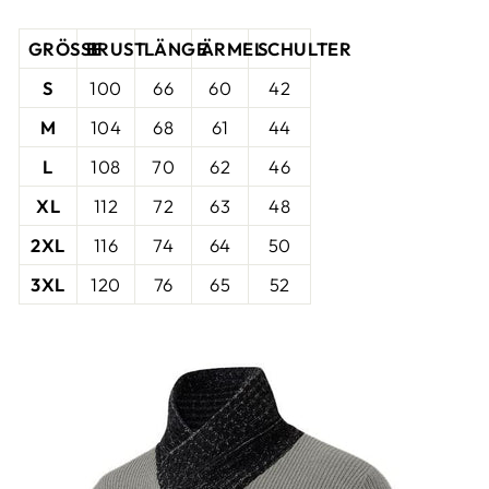
GRÖSSE
BRUST
LÄNGE
ÄRMEL
SCHULTER
S
100
66
60
42
M
104
68
61
44
L
108
70
62
46
XL
112
72
63
48
2XL
116
74
64
50
3XL
120
76
65
52