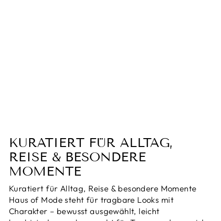
Freizeitpullover | Vintage-
Wollpullover mit hohem
Kragen
Normaler
Sonderpreis
€69,95
Von €54,95
Preis
Sparen 21%
KURATIERT FÜR ALLTAG,
REISE & BESONDERE
MOMENTE
Kuratiert für Alltag, Reise & besondere Momente
Haus of Mode steht für tragbare Looks mit
Charakter – bewusst ausgewählt, leicht