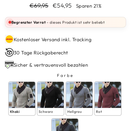
Normaler
Sonderpreis
€69,95
€54,95
Sparen 21%
Preis
Begrenzter Vorrat
– dieses Produkt ist sehr beliebt
Kostenloser Versand inkl. Tracking
30 Tage Rückgaberecht
Sicher & vertrauensvoll bezahlen
Farbe
FARBE
Khaki
Schwarz
Hellgrau
Rot