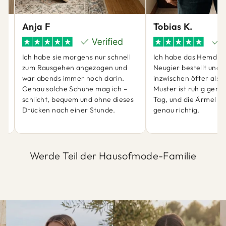
Anja F
Tobias K.
Ich habe sie morgens nur schnell
Ich habe das Hemd ei
zum Rausgehen angezogen und
Neugier bestellt und 
war abends immer noch darin.
inzwischen öfter als 
ch
Genau solche Schuhe mag ich –
Muster ist ruhig genu
schlicht, bequem und ohne dieses
Tag, und die Ärmel sit
Drücken nach einer Stunde.
genau richtig.
Werde Teil der Hausofmode-Familie