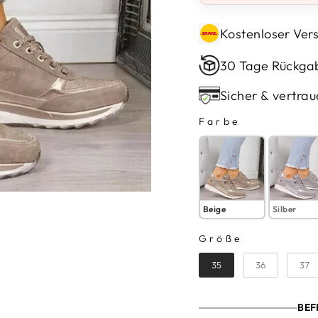
Kostenloser Vers
30 Tage Rückga
Sicher & vertrau
Farbe
FARBE
Beige
Silber
Größe
GRÖSSE
35
36
37
BEF