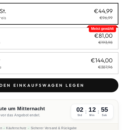
St.
€44,99
eis
€96,99
Meist gewählt
€81,00
a
€193,98
t
€144,00
a
€387,96
 DEN EINKAUFSWAGEN LEGEN
ute um Mitternacht
02
12
53
:
:
evor das Angebot endet.
Std
Min
Sek
en
Käuferschutz
Sicherer Versand & Rückgabe