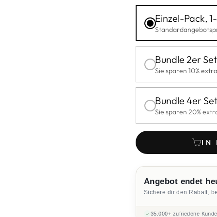
Einzel-Pack, 1-
Standardangebotspr
Bundle 2er Set
Sie sparen 10% extr
Bundle 4er Se
Sie sparen 20% extr
IN
Angebot endet he
Sichere dir den Rabatt, b
35.000+ zufriedene Kund