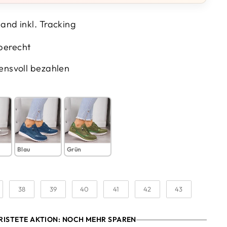
and inkl. Tracking
berecht
ensvoll bezahlen
Blau
Grün
38
39
40
41
42
43
RISTETE AKTION: NOCH MEHR SPAREN