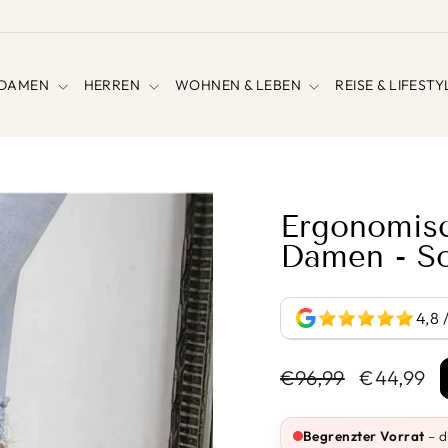
DAMEN
HERREN
WOHNEN & LEBEN
REISE & LIFEST
Ergonomis
Damen - S
4,8 
Normaler
Sonderpre
€96,99
€44,99
Preis
Begrenzter Vorrat
– d