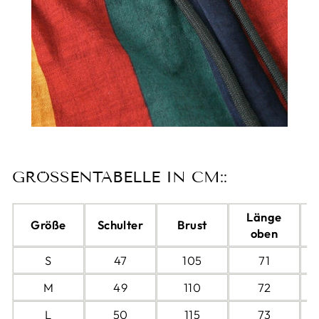
GRÖSSENTABELLE IN CM::
Länge
Größe
Schulter
Brust
oben
S
47
105
71
M
49
110
72
L
50
115
73