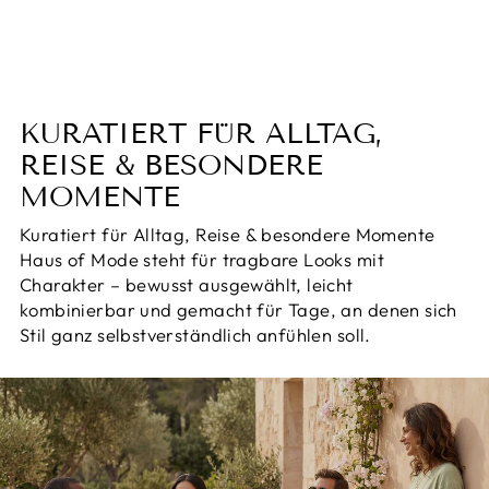
Normaler
Sonderpreis
€75,00
€54,95
Preis
Sparen 27%
KURATIERT FÜR ALLTAG,
REISE & BESONDERE
MOMENTE
Kuratiert für Alltag, Reise & besondere Momente
Haus of Mode steht für tragbare Looks mit
Charakter – bewusst ausgewählt, leicht
kombinierbar und gemacht für Tage, an denen sich
Stil ganz selbstverständlich anfühlen soll.