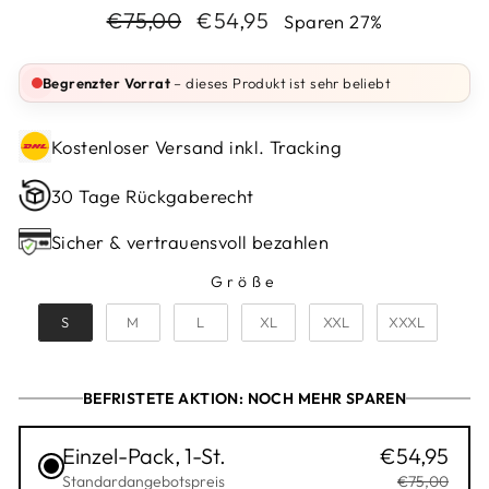
Normaler
Sonderpreis
€75,00
€54,95
Sparen 27%
Preis
Begrenzter Vorrat
– dieses Produkt ist sehr beliebt
Kostenloser Versand inkl. Tracking
30 Tage Rückgaberecht
Sicher & vertrauensvoll bezahlen
Größe
GRÖSSE
S
M
L
XL
XXL
XXXL
BEFRISTETE AKTION: NOCH MEHR SPAREN
Einzel-Pack, 1-St.
€54,95
Standardangebotspreis
€75,00