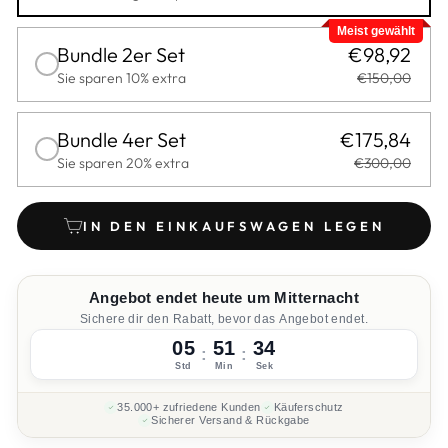
Meist gewählt
Bundle 2er Set
€98,92
Sie sparen 10% extra
€150,00
Bundle 4er Set
€175,84
Sie sparen 20% extra
€300,00
IN DEN EINKAUFSWAGEN LEGEN
Angebot endet heute um Mitternacht
Sichere dir den Rabatt, bevor das Angebot endet.
05
51
33
:
:
Std
Min
Sek
35.000+ zufriedene Kunden
Käuferschutz
Sicherer Versand & Rückgabe