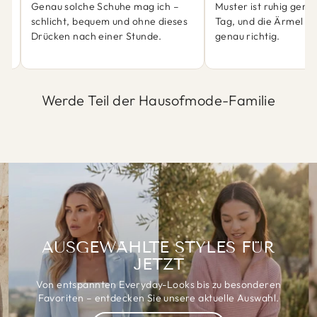
ch
Genau solche Schuhe mag ich –
Muster ist ruhig genu
schlicht, bequem und ohne dieses
Tag, und die Ärmel sit
Drücken nach einer Stunde.
genau richtig.
Werde Teil der Hausofmode-Familie
AUSGEWÄHLTE STYLES FÜR
JETZT
Von entspannten Everyday-Looks bis zu besonderen
Favoriten – entdecken Sie unsere aktuelle Auswahl.