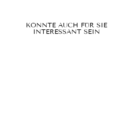
KÖNNTE AUCH FÜR SIE
INTERESSANT SEIN
Reduziert
Brent 2-teiliges Set |
Einzigartiger Druck, luftig
und bequem