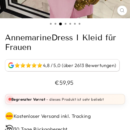
BI
VE
AnnemarineDress I Kleid für
Frauen
4,8 / 5,0 (über 2613 Bewertungen)
Normaler
€59,95
Preis
Begrenzter Vorrat
– dieses Produkt ist sehr beliebt
Kostenloser Versand inkl. Tracking
30 Tage Rückgaberecht