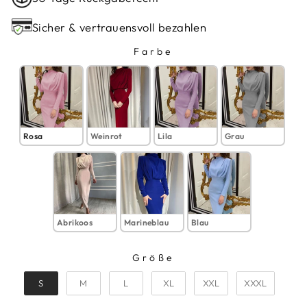
Sicher & vertrauensvoll bezahlen
Farbe
FARBE
Rosa
Weinrot
Lila
Grau
Abrikoos
Marineblau
Blau
Größe
GRÖSSE
S
M
L
XL
XXL
XXXL