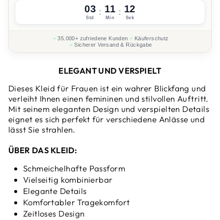
03
11
11
:
:
Std
Min
Sek
35.000+ zufriedene Kunden
Käuferschutz
Sicherer Versand & Rückgabe
ELEGANT UND VERSPIELT
Dieses Kleid für Frauen ist ein wahrer Blickfang und
verleiht Ihnen einen femininen und stilvollen Auftritt.
Mit seinem eleganten Design und verspielten Details
eignet es sich perfekt für verschiedene Anlässe und
lässt Sie strahlen.
ÜBER DAS KLEID:
Schmeichelhafte Passform
Vielseitig kombinierbar
Elegante Details
Komfortabler Tragekomfort
Zeitloses Design